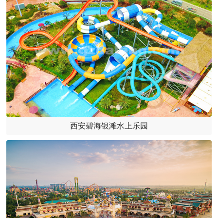
联系我们
西安碧海银滩水上乐园