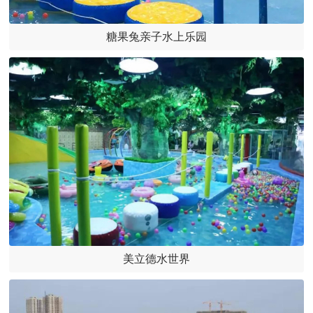
糖果兔亲子水上乐园
美立德水世界