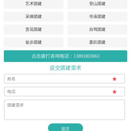
艺术团建
登山团建
采摘团建
寺庙团建
赏花团建
自驾团建
徒步团建
轰趴团建
点击拨打咨询电话：13891803063
提交团建需求