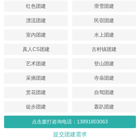
红色团建
滑雪团建
漂流团建
民宿团建
室内团建
水上团建
真人CS团建
古村镇团建
艺术团建
登山团建
采摘团建
寺庙团建
赏花团建
自驾团建
徒步团建
轰趴团建
点击拨打咨询电话：13891803063
提交团建需求