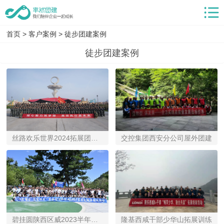
首页
首页
>
客户案例
> 徒步团建案例
服务项目
徒步团建案例
团建服务
团建基地
团建目的
客户案例
丝路欢乐世界2024拓展团建活动
交控集团西安分公司屋外团建
率然优势
团建新闻
团建课堂
关于我们
碧挂圆陕西区威2023半年度徒步团建活动
隆基西咸干部少华山拓展训练