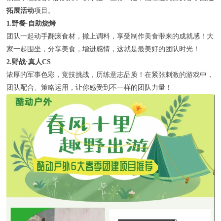
联系我们
拓展活动
项目。
1.野餐·自助烧烤
团队一起动手翻滚食材，撒上调料，享受制作美食带来的成就感！大
家一起围坐，分享美食，增进感情，这就是最美好的团队时光！
2.野战·真人CS
浓厚的军事色彩，竞技挑战，历练意志品质！在紧张刺激的游戏中，
团队配合、策略运用，让你感受到不一样的团队力量！