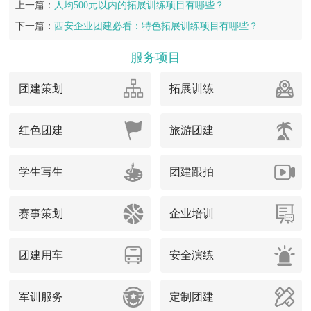
上一篇：
人均500元以内的拓展训练项目有哪些？
下一篇：
西安企业团建必看：特色拓展训练项目有哪些？
服务项目
团建策划
拓展训练
红色团建
旅游团建
学生写生
团建跟拍
赛事策划
企业培训
团建用车
安全演练
军训服务
定制团建