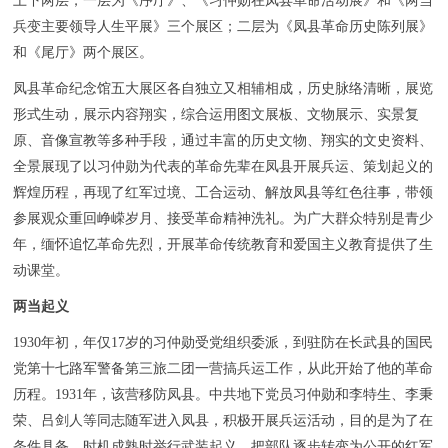
上下两层，一层为《序厅》、《习仲勋在凤县革命活动展》和《两当
兵变主要领导人生平展》三个展区；二层为《凤县革命历史陈列展》
和《尾厅》两个展区。
凤县革命纪念馆五大展区各自独立又相辅相成，历史脉络清晰，展览
形式生动，展示内容翔实，综合运用图文展板、文物展示、实景复
原、音像宣教等多种手段，通过丰富的历史文物、翔实的文史资料、
全景展现了以习仲勋为代表的革命先辈在凤县开展兵运、策划起义的
辉煌历程，再现了红军过境、工合运动、解放凤县等红色往事，带领
参展观众重回峥嵘岁月、接受革命精神洗礼。为广大群众特别是青少
年，缅怀追忆革命先烈，开展革命传统教育和爱国主义教育提供了生
动课堂。
两当起义
1930年初，年仅17岁的习仲勋受党组织委派，到驻防在长武县的国民
党第十七路军警备第三旅二团一营搞兵运工作，从此开始了他的革命
历程。1931年，该营移防凤县。中共地下党员习仲勋和李特生、李秉
荣、吕剑人等同志随军进入凤县，积极开展兵运活动，目的是为了在
条件具备、时机成熟时举行武装起义，把部队逐步转变为公开的红军