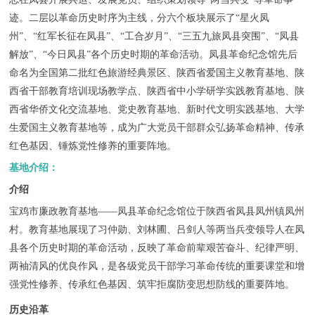
联系我们
迹。二层以革命历史时序为主线，分六个板块展示了“星火凤
州”、“红军长征在凤县”、“工合岁月”、“三五九旅凤县突围”、“凤县
解放”、“今日凤县”各个历史时期的革命活动。凤县革命纪念馆先后
命名为全国第二批红色旅游经典景区、陕西省爱国主义教育基地、陕
西省干部教育培训现场教学点、陕西省中小学研学实践教育基地、陕
西省华侨文化交流基地、党史教育基地、新时代文明实践基地、大学
生爱国主义教育基地等，成为广大党员干部群众弘扬革命精神、传承
红色基因、锤炼党性修养的重要阵地。
基地介绍：
介绍
宝鸡市廉政教育基地——凤县革命纪念馆位于陕西省凤县凤州镇凤州
村。教育基地展现了习仲勋、刘林圃、吕剑人等两当兵变领导人在凤
县各个历史时期的革命活动，反映了革命前辈艰苦奋斗、纪律严明、
两袖清风的优良作风，是各级党员干部学习革命传统的重要课堂和增
强党性修养、传承红色基因、筑牢拒腐防变思想防线的重要阵地。
历史沿革