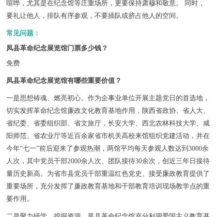
喧哗，尤其是在纪念馆等庄重场所，更要保持肃穆和敬意。 同时，
要礼让他人，排队有序参观，不要插队或挤占他人的空间。
常见问题：
凤县革命纪念展览馆门票多少钱？
免费
凤县革命纪念展览馆有哪些重要价值？
一是思想铸魂、燃亮初心。作为企事业单位开展主题党日的首选地，
切实发挥革命纪念馆廉政文化教育基地作用，陕西省政协、省人大、
省纪委、省委组织部、省文旅厅，长安大学、西北农林科技大学、咸
阳师范、省农业厅等近百余家省市机关高校来馆组织党建活动，并在
今年“七一”前后迎来了参观热潮，两馆平均每天参观人数达到3000余
人次，其中党员干部2000余人次、团队接待30余次，创近三年日接待
量历史新高。为省市县党员干部重温红色党史、接受廉政教育提供了
重要场所，充分发挥了廉政教育基地和干部教育培训现场教学点的重
要作用。
二是聚力研学、挖掘资源。凤县革命纪念馆充分利用爱国主义教育基