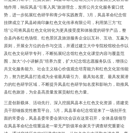
地作用，响应凤县“引客入凤”旅游理念，发挥公共文化服务窗口优
势，进一步拓展红色研学和青少年实践教育。3月，凤县革命纪念馆
挂牌成立了凤县岭南印象红色文化传承有限公司，利用第三方“红
培”公司将凤县红色文化转化为更具接受度和体验度的研学产品，整
合县内各红色场馆、红色景区及旅游服务企业以互补、互动、互赢为
原则，开展全方位的合作与交流，并通过建立大中专院校馆校合作以
及红色文化研学专列，不断拓展纪念馆红色文化课堂内容与覆盖范
围，加大“小小讲解员”培养力度，扩大纪念馆志愿服务队伍，增强公
共文化服务能力、社会主义核心价值观念培育能力和红色文化宣传能
力，努力把凤县打造成为全省最具吸引力、最具知名度、最具发展潜
力的红色研学区域，不断提升凤县红色研学知名度和影响力，助推凤
县红色旅游，为全县高质量发展贡献红色力量。
三是创新载体、活动先行。深入挖掘凤县本土红色文化资源，搭建党
员干部锤炼党性教育平台。5月，凤县革命纪念馆迎来了一场别开生
面的常委会，凤县县委常委会第9次会议在这里召开，全体县级领导
在凤县革命纪念馆重温老一辈无产阶级革命家关于调查研究重要论