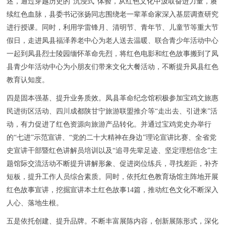
述，通过穿越历史的“沉浸式”体验，从红色文化中汲取奋进力量，赓
续红色血脉，县委书记张扬同志围绕老一辈革命家深入基层调查研究
进行授课。同时，利用学雷锋月、清明节、青年节、儿童节等重大节
假日，走进凤县福泽养老中心为老人送去温暖、联合青少年活动中心
一起到凤县烈士陵园缅怀革命先烈，将红色电影和红色故事搬到了凤
县青少年活动中心为小朋友们带来文化大餐活动，不断提升凤县红色
教育认知度。
四是固本强基、提升业务质效。凤县革命纪念馆积极参加宝鸡文旅惠
民进街区活动、四川成都陕甘宁旅游联盟推介等“走出去、引进来”活
动，有力促进了红色资源向旅游产品转化。并通过宝鸡党史办举行
的“七进”示范宣讲、“党的二十大精神在身边”理论宣讲比赛、全省党
史宣讲干部暨红色讲解员培训以及“追寻先辈足迹、坚定理想信念”主
题馆际交流活动不断提升讲解形象、促进岗位练兵，寻找差距，补齐
短板，提升工作人员综合素质。同时，依托红色教育场馆主阵地开展
红色故事宣讲，挖掘宣讲本土红色故事14篇，推动红色文化不断深入
人心、落地生根。
五是依托创建、提升品牌。不断丰富展陈内容，创新展陈形式，深化