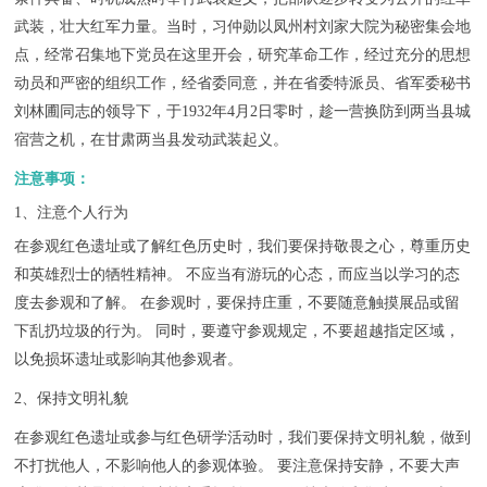
武装，壮大红军力量。当时，习仲勋以凤州村刘家大院为秘密集会地
点，经常召集地下党员在这里开会，研究革命工作，经过充分的思想
动员和严密的组织工作，经省委同意，并在省委特派员、省军委秘书
刘林圃同志的领导下，于1932年4月2日零时，趁一营换防到两当县城
宿营之机，在甘肃两当县发动武装起义。
注意事项：
1、注意个人行为
在参观红色遗址或了解红色历史时，我们要保持敬畏之心，尊重历史
和英雄烈士的牺牲精神。 不应当有游玩的心态，而应当以学习的态
度去参观和了解。 在参观时，要保持庄重，不要随意触摸展品或留
下乱扔垃圾的行为。 同时，要遵守参观规定，不要超越指定区域，
以免损坏遗址或影响其他参观者。
2、保持文明礼貌
在参观红色遗址或参与红色研学活动时，我们要保持文明礼貌，做到
不打扰他人，不影响他人的参观体验。 要注意保持安静，不要大声