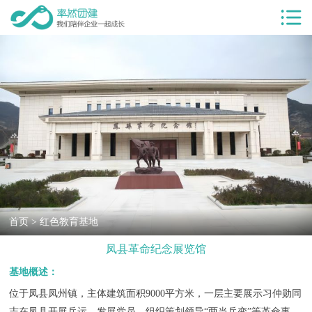
首页
服务项目
团建服务
团建基地
团建目的
客户案例
率然优势
首页
>
红色教育基地
团建新闻
凤县革命纪念展览馆
团建课堂
基地概述：
关于我们
位于凤县凤州镇，主体建筑面积9000平方米，一层主要展示习仲勋同
志在凤县开展兵运、发展党员、组织策划领导“两当兵变”等革命事