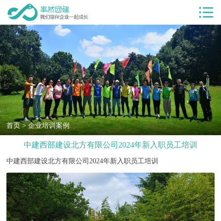
首页
服务项目
团建服务
团建基地
团建目的
客户案例
首页
>
企业培训案例
中建西部建设北方有限公司2024年新入职员工培训
率然优势
中建西部建设北方有限公司2024年新入职员工培训
团建新闻
团建课堂
关于我们