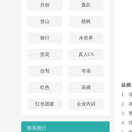
共创
轰趴
登山
植树
骑行
水世界
赏花
真人CS
自驾
寺庙
纵横
红色
采摘
1、
红色团建
企业内训
2、
3、
4、
联系我们