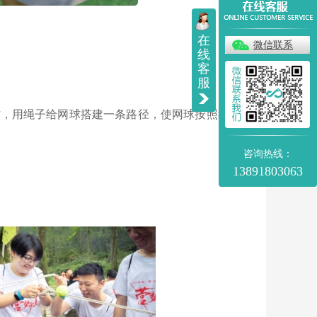
在
微信联系
线
客
服
作，用绳子给网球搭建一条路径，使网球按照教练制
咨询热线：
13891803063