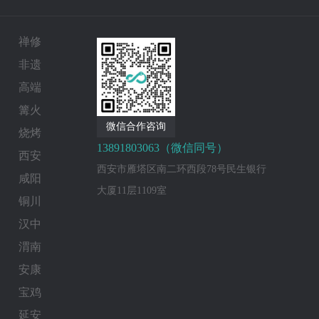
禅修
非遗
高端
篝火
微信合作咨询
烧烤
13891803063（微信同号）
西安
西安市雁塔区南二环西段78号民生银行
咸阳
大厦11层1109室
铜川
汉中
渭南
安康
宝鸡
延安