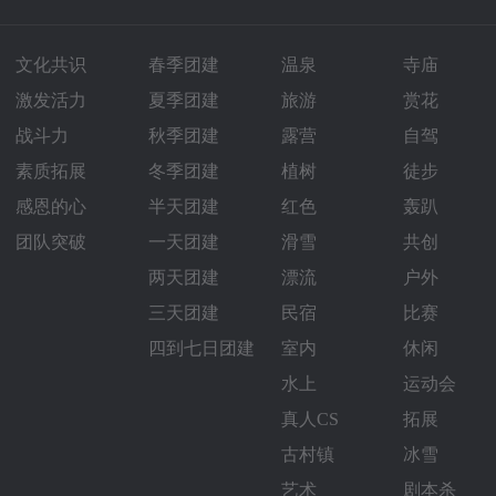
文化共识
春季团建
温泉
寺庙
激发活力
夏季团建
旅游
赏花
战斗力
秋季团建
露营
自驾
素质拓展
冬季团建
植树
徒步
感恩的心
半天团建
红色
轰趴
团队突破
一天团建
滑雪
共创
两天团建
漂流
户外
三天团建
民宿
比赛
四到七日团建
室内
休闲
水上
运动会
真人CS
拓展
古村镇
冰雪
艺术
剧本杀