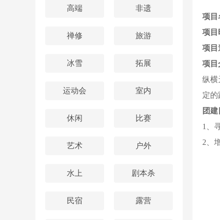
高端
非遗
项目
项目
禅修
旅游
项目
冰雪
拓展
项目
纵横
运动会
室内
定的
团建
休闲
比赛
1、
2、
艺术
户外
水上
剧本杀
民宿
露营