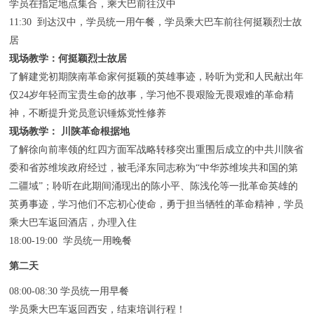
学员在指定地点集合，乘大巴前往汉中
11:30 到达汉中，学员统一用午餐，学员乘大巴车前往何挺颖烈士故
居
现场教学：何挺颖烈士故居
了解建党初期陕南革命家何挺颖的英雄事迹，聆听为党和人民献出年
仅24岁年轻而宝贵生命的故事，学习他不畏艰险无畏艰难的革命精
神，不断提升党员意识锤炼党性修养
现场教学：
川陕革命根据地
了解徐向前率领的红四方面军战略转移突出重围后成立的中共川陕省
委和省苏维埃政府经过，被毛泽东同志称为“中华苏维埃共和国的第
二疆域”；聆听在此期间涌现出的陈小平、陈浅伦等一批革命英雄的
英勇事迹，学习他们不忘初心使命，勇于担当牺牲的革命精神，学员
乘大巴车返回酒店，办理入住
18:00-19:00 学员统一用晚餐
第二天
08:00-08:30 学员统一用早餐
学员乘大巴车返回西安，结束培训行程！