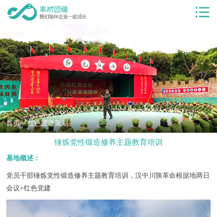
首页
服务项目
团建服务
团建基地
团建目的
客户案例
首页
>
红色团建策划
锤炼党性锻造修养主题教育培训
率然优势
基地概述：
团建新闻
党员干部锤炼党性锻造修养主题教育培训，汉中川陕革命根据地两日
团建课堂
会议+红色党建
关于我们