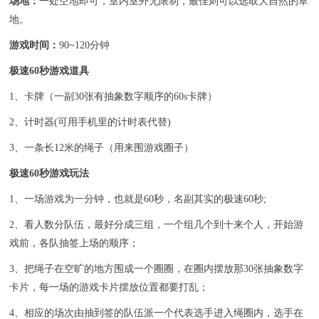
场地：
一处空地即可，室内室外无限制，最佳则可以选取大自然的草
地。
游戏时间：
90~120分钟
极速60秒游戏道具
1、卡牌（一副30张有抽象数字顺序的60s卡牌）
2、计时器(可用手机里的计时表代替)
3、一条长12米的绳子（用来围游戏圈子）
极速60秒游戏玩法
1、一场游戏为一分钟，也就是60秒，名副其实的极速60秒;
2、看人数分队伍，最好分成三组，一个组几个到十来个人，开始游
戏前，各队抽签上场的顺序；
3、把绳子在空旷的地方围成一个圈圈，在圈内摆放那30张抽象数字
卡片，每一场的游戏卡片摆放位置都要打乱；
4、相应的场次由抽到签的队伍派一个代表选手进入绳圈内，选手在