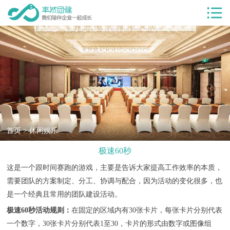
首页
服务项目
团建服务
团建基地
团建目的
客户案例
首页
>
休闲娱乐
极速60秒
率然优势
这是一个跟时间赛跑的游戏，主要是告诉大家提高工作效率的本质，
团建新闻
需要团队的方案制定、分工、协调与配合，因为活动的变化很多，也
团建课堂
是一个经典且常用的团队建设活动。
极速60秒活动规则：
在固定的区域内有30张卡片，每张卡片分别代表
关于我们
一个数字，30张卡片分别代表1至30，卡片的形式由数字或图像组