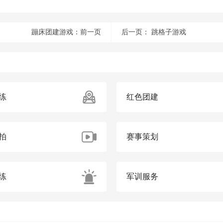
蹦床团建游戏
：前一页
后一页：
跳格子游戏
练
红色团建
拍
赛事策划
练
军训服务