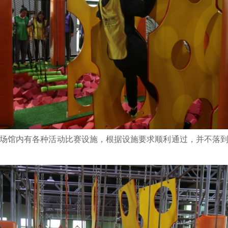
场馆内有各种活动比赛设施，根据设施要求顺利通过，并不落