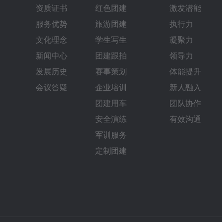
资质证书
红色团建
激发潜能
服务优势
旅游团建
执行力
文化理念
学生写生
凝聚力
新闻中心
团建跟拍
领导力
发展历史
赛事策划
体能提升
会议答疑
企业培训
新人融入
团建用车
团队协作
安全演练
有效沟通
军训服务
定制团建