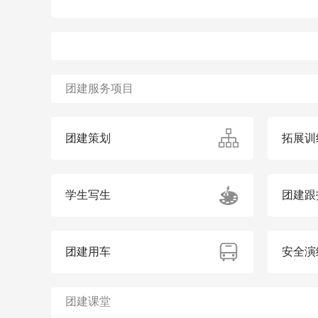
团建服务项目
团建策划
拓展训
学生写生
团建跟
团建用车
安全演
团建课堂