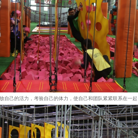
放自己的活力，考验自己的体力，使自己和团队紧紧联系在一起