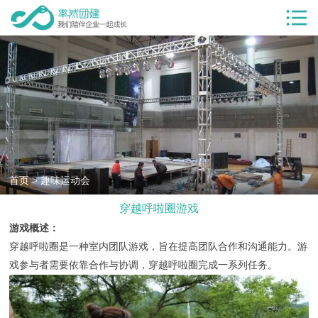
首页
服务项目
团建服务
团建基地
团建目的
客户案例
首页
>
趣味运动会
穿越呼啦圈游戏
率然优势
游戏概述：
团建新闻
穿越呼啦圈是一种室内团队游戏，旨在提高团队合作和沟通能力。游
戏参与者需要依靠合作与协调，穿越呼啦圈完成一系列任务。
团建课堂
关于我们