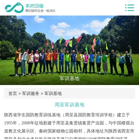
首页
服务项目
团建服务
团建基地
团建目的
军训基地
客户案例
率然优势
首页
>
军训服务
>
军训基地
团建新闻
周至军训基地
陕西省学生国防教育训练基地（周至县国防教育培训学校）建立于
团建课堂
1995年，2008年征地新建于周至县集贤镇集贤产业园，与中国楼观台
关于我们
道教文化展示区、秦岭国家植物公园相邻，具体地址为陕西省西安市