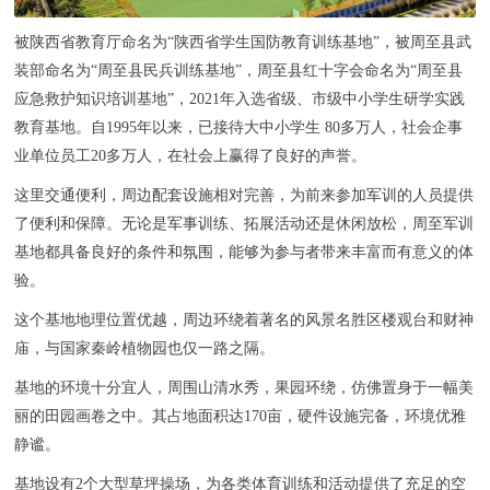
被陕西省教育厅命名为“陕西省学生国防教育训练基地”，被周至县武
装部命名为“周至县民兵训练基地”，周至县红十字会命名为“周至县
应急救护知识培训基地”，2021年入选省级、市级中小学生研学实践
教育基地。自1995年以来，已接待大中小学生 80多万人，社会企事
业单位员工20多万人，在社会上赢得了良好的声誉。
这里交通便利，周边配套设施相对完善，为前来参加军训的人员提供
了便利和保障。无论是军事训练、拓展活动还是休闲放松，周至军训
基地都具备良好的条件和氛围，能够为参与者带来丰富而有意义的体
验。
这个基地地理位置优越，周边环绕着著名的风景名胜区楼观台和财神
庙，与国家秦岭植物园也仅一路之隔。
基地的环境十分宜人，周围山清水秀，果园环绕，仿佛置身于一幅美
丽的田园画卷之中。其占地面积达170亩，硬件设施完备，环境优雅
静谧。
基地设有2个大型草坪操场，为各类体育训练和活动提供了充足的空