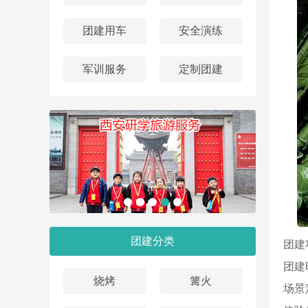
团建用车
安全演练
军训服务
定制团建
团建分类
团建
团建时
烧烤
篝火
场景