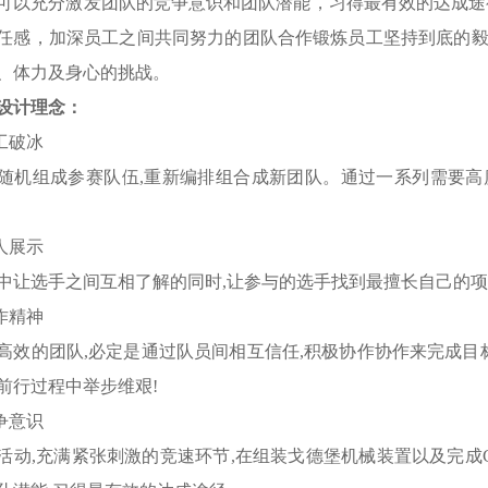
可以充分激发团队的竞争意识和团队潜能，习得最有效的达成途
任感，加深员工之间共同努力的团队合作锻炼员工坚持到底的
、体力及身心的挑战。
设计理念：
员工破冰
随机组成参赛队伍,重新编排组合成新团队。通过一系列需要
个人展示
中让选手之间互相了解的同时,让参与的选手找到最擅长自己的项
协作精神
高效的团队,必定是通过队员间相互信任,积极协作协作来完成目
前行过程中举步维艰!
竞争意识
活动,充满紧张刺激的竞速环节,在组装戈德堡机械装置以及完成Cr