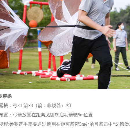
百步穿杨
器械：弓×1 箭×3（箭：非锐器）/组
布置：弓箭放置在距离戈德堡启动箭靶5m位置
规程:参赛选手需要通过使用在距离箭靶5m处的弓箭击中“戈德堡