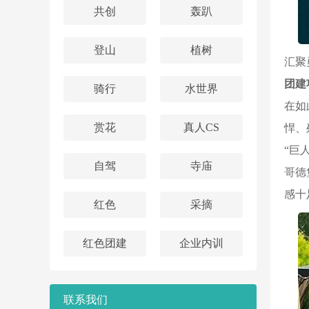
共创
轰趴
登山
植树
汇聚
团建
骑行
水世界
在如
赏花
真人CS
悍、
“巨
自驾
寺庙
哥德
感十
红色
采摘
红色团建
企业内训
联系我们