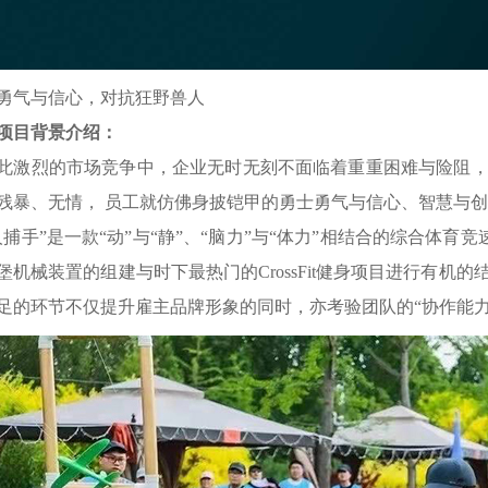
勇气与信心，对抗狂野兽人
项目背景介绍：
此激烈的市场竞争中，企业无时无刻不面临着重重困难与险阻
残暴、无情， 员工就仿佛身披铠甲的勇士勇气与信心、智慧与创
人捕手”是一款“动”与“静”、“脑力”与“体力”相结合的综合体
堡机械装置的组建与时下最热门的CrossFit健身项目进行有
足的环节不仅提升雇主品牌形象的同时，亦考验团队的“协作能力