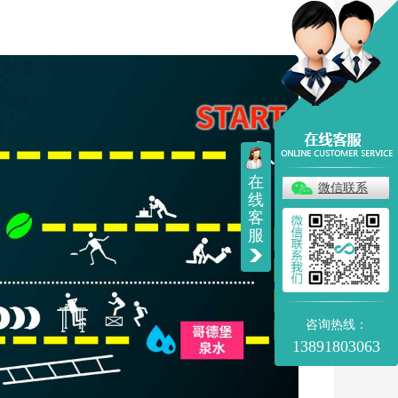
在
微信联系
线
客
服
咨询热线：
13891803063