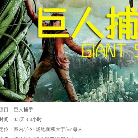
项目：巨人捕手
间：0.5天|3-4小时
定位：室内/户外 场地面积大于5㎡每人