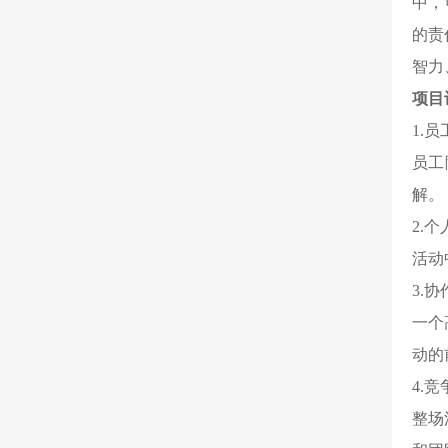
中，
的责
智力
项目
1.
员工
解。
2.
活动
3.
一个
动的
4.
整场