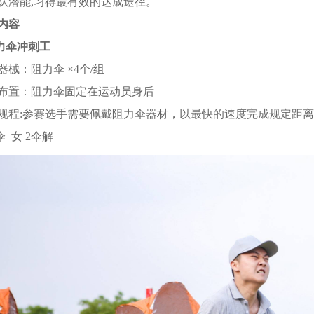
队潜能,习得最有效的达成途径。
内容
阻力伞冲刺工
器械：阻力伞 ×4个/组
布置：阻力伞固定在运动员身后
规程:参赛选手需要佩戴阻力伞器材，以最快的速度完成规定距
伞 女 2伞解