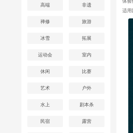
体验
高端
非遗
适用
禅修
旅游
冰雪
拓展
运动会
室内
休闲
比赛
艺术
户外
水上
剧本杀
民宿
露营