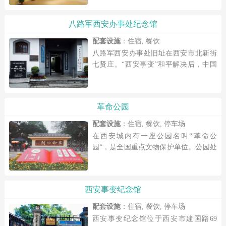
八路军西安办事处纪念馆
配套设施
：住宿, 餐饮
八路军西安办事处旧址在西安市北新街
七贤庄。“西安事变”和平解决后，中国
共产党在此设立了红军联络处，1937年9
月改为八路军驻西安办事处。办事处的
主要工作是：进行统一战线工...
革命公园
配套设施
：住宿, 餐饮, 停车场
在西安城内有一座公园名叫“革命公
园“，是全国重点文物保护单位。公园处
在繁华西五路上，公园门口的阙式门楼
非常气派，亭式门牌非常亮眼，远远可
以看到后边树木郁郁葱葱，十分庄严
西安事变纪念馆
肃...
配套设施
：住宿, 餐饮, 停车场
西安事变纪念馆位于西安市建国路69