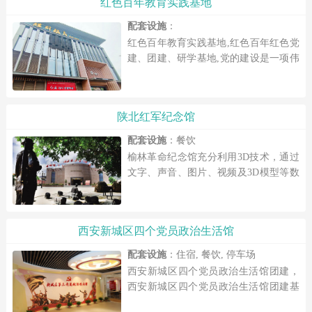
红色百年教育实践基地
联系我们
配套设施
：
红色百年教育实践基地,红色百年红色党
建、团建、研学基地,党的建设是一项伟
大工程，基层党的建设更是一项重要的
基础工程。不断加强和 创新基层党的建
设，是进一步提高党的整体...
陕北红军纪念馆
配套设施
：餐饮
榆林革命纪念馆充分利用3D技术，通过
文字、声音、图片、视频及3D模型等数
种多媒体组合手段，在逼真、形象的虚
拟场景中全方位、立体化展示榆林革命
历史。打造了适应信息时代受众...
西安新城区四个党员政治生活馆
配套设施
：住宿, 餐饮, 停车场
西安新城区四个党员政治生活馆团建，
西安新城区四个党员政治生活馆团建基
地，西安新城区四个党员政治生活馆...