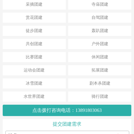
采摘团建
寺庙团建
赏花团建
自驾团建
徒步团建
轰趴团建
共创团建
户外团建
比赛团建
休闲团建
运动会团建
拓展团建
冰雪团建
剧本杀团建
水世界团建
骑行团建
点击拨打咨询电话：13891803063
提交团建需求