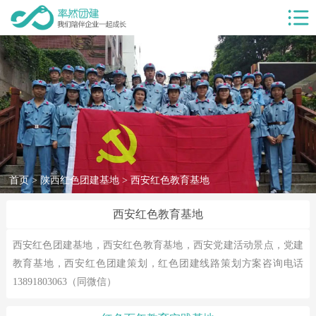
首页
服务项目
团建服务
团建基地
团建目的
首页
>
陕西红色团建基地
> 西安红色教育基地
客户案例
西安红色教育基地
率然优势
团建新闻
西安红色团建基地，西安红色教育基地，西安党建活动景点，党建
教育基地，西安红色团建策划，红色团建线路策划方案咨询电话
团建课堂
13891803063（同微信）
关于我们